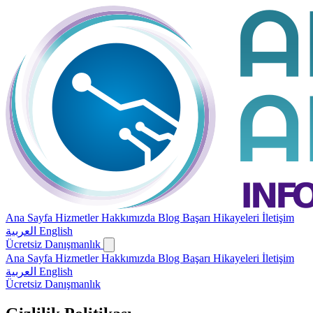
Ana Sayfa
Hizmetler
Hakkımızda
Blog
Başarı Hikayeleri
İletişim
العربية
English
Ücretsiz Danışmanlık
Ana Sayfa
Hizmetler
Hakkımızda
Blog
Başarı Hikayeleri
İletişim
العربية
English
Ücretsiz Danışmanlık