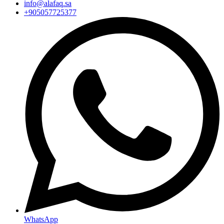
info@alafaq.sa
+905057725377
WhatsApp