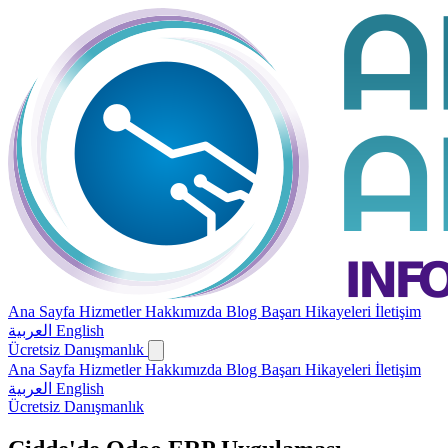
Ana Sayfa
Hizmetler
Hakkımızda
Blog
Başarı Hikayeleri
İletişim
العربية
English
Ücretsiz Danışmanlık
Ana Sayfa
Hizmetler
Hakkımızda
Blog
Başarı Hikayeleri
İletişim
العربية
English
Ücretsiz Danışmanlık