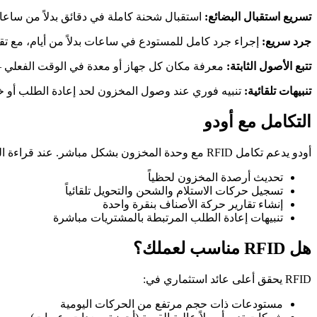
تسريع استقبال البضائع:
استقبال شحنة كاملة في دقائق بدلاً من ساعا
جرد سريع:
إجراء جرد كامل للمستودع في ساعات بدلاً من أيام، مع تقل
تتبع الأصول الثابتة:
معرفة مكان كل جهاز أو معدة في الوقت الفعلي —
تنبيهات تلقائية:
تنبيه فوري عند وصول المخزون لحد إعادة الطلب أو
التكامل مع أودو
أودو يدعم تكامل RFID مع وحدة المخزون بشكل مباشر. عند قراءة الشريحة، يُحدَّث النظام تلقائياً — لا إدخال يدوي، لا تأخير. الربط يشمل:
تحديث أرصدة المخزون لحظياً
تسجيل حركات الاستلام والشحن والتحويل تلقائياً
إنشاء تقارير حركة الأصناف بنقرة واحدة
تنبيهات إعادة الطلب المرتبطة بالمشتريات مباشرة
هل RFID مناسب لعملك؟
RFID يحقق أعلى عائد استثماري في:
مستودعات ذات حجم مرتفع من الحركات اليومية