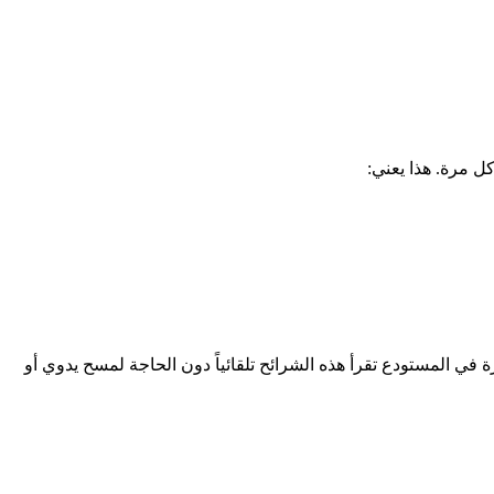
ل مرة. هذا يعني:
ية بالترددات الراديوية) تعتمد على تركيب شرائح إلكترونية صغيرة (tags) على البضائع أو الأصول. قارئات RFID المنتشرة في المستودع تقرأ هذه الشرائح تلقائياً دون الحاجة لمسح يدوي أو