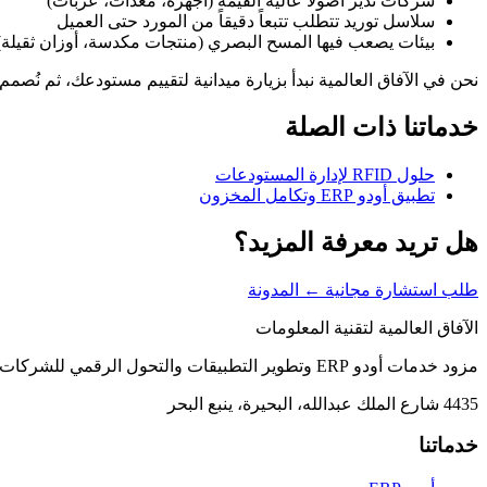
شركات تدير أصولاً عالية القيمة (أجهزة، معدات، عربات)
سلاسل توريد تتطلب تتبعاً دقيقاً من المورد حتى العميل
بيئات يصعب فيها المسح البصري (منتجات مكدسة، أوزان ثقيلة)
نحن في الآفاق العالمية نبدأ بزيارة ميدانية لتقييم مستودعك، ثم نُصمم
خدماتنا ذات الصلة
حلول RFID لإدارة المستودعات
تطبيق أودو ERP وتكامل المخزون
هل تريد معرفة المزيد؟
طلب استشارة مجانية
← المدونة
الآفاق العالمية لتقنية المعلومات
مزود خدمات أودو ERP وتطوير التطبيقات والتحول الرقمي للشركات والمؤسسات.
4435 شارع الملك عبدالله، البحيرة، ينبع البحر
خدماتنا