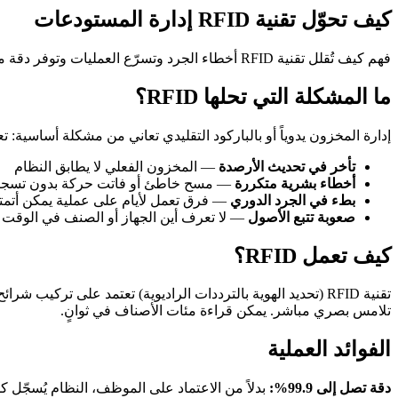
كيف تحوّل تقنية RFID إدارة المستودعات
فهم كيف تُقلل تقنية RFID أخطاء الجرد وتسرّع العمليات وتوفر دقة مخزون في الوقت الفعلي مرتبطة بأودو
ما المشكلة التي تحلها RFID؟
إدارة المخزون يدوياً أو بالباركود التقليدي تعاني من مشكلة أساسي
تأخر في تحديث الأرصدة
— المخزون الفعلي لا يطابق النظام
أخطاء بشرية متكررة
— مسح خاطئ أو فاتت حركة بدون تسجي
بطء في الجرد الدوري
— فرق تعمل لأيام على عملية يمكن أتمتت
صعوبة تتبع الأصول
— لا تعرف أين الجهاز أو الصنف في الوقت 
كيف تعمل RFID؟
تلامس بصري مباشر. يمكن قراءة مئات الأصناف في ثوانٍ.
الفوائد العملية
دقة تصل إلى 99.9%:
بدلاً من الاعتماد على الموظف، النظام يُسجّل 